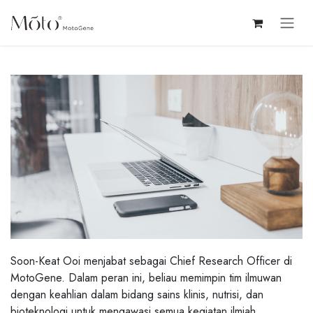
Skip ke Konten
Soon-Keat Ooi menjabat sebagai Chief Research Officer di
MotoGene. Dalam peran ini, beliau memimpin tim ilmuwan
dengan keahlian dalam bidang sains klinis, nutrisi, dan
bioteknologi untuk mengawasi semua kegiatan ilmiah